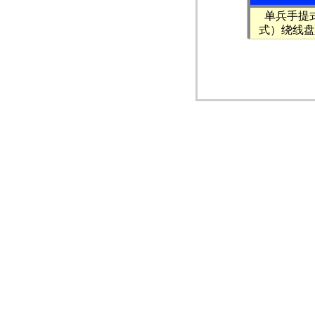
单兵手提
式）绕线盘
线